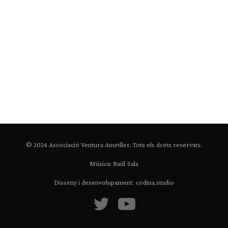
© 2024 Associació Ventura Ametller. Tots els drets reservats.
Música: Raül Sala
Disseny i desenvolupament:
codina.studio